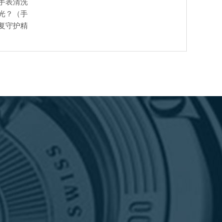
手表清洗
光？（手
复守护精