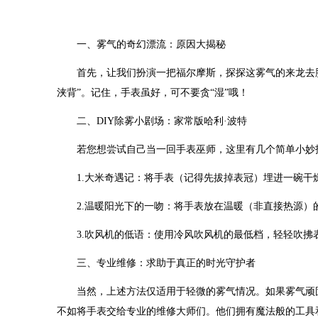
一、雾气的奇幻漂流：原因大揭秘
首先，让我们扮演一把福尔摩斯，探探这雾气的来龙去脉
浃背”。记住，手表虽好，可不要贪“湿”哦！
二、DIY除雾小剧场：家常版哈利·波特
若您想尝试自己当一回手表巫师，这里有几个简单小妙
1.大米奇遇记：将手表（记得先拔掉表冠）埋进一碗干
2.温暖阳光下的一吻：将手表放在温暖（非直接热源）
3.吹风机的低语：使用冷风吹风机的最低档，轻轻吹拂
三、专业维修：求助于真正的时光守护者
当然，上述方法仅适用于轻微的雾气情况。如果雾气顽固不
不如将手表交给专业的维修大师们。他们拥有魔法般的工具