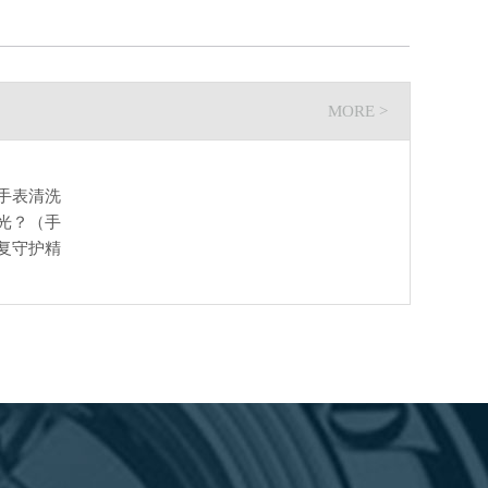
MORE >
手表清洗
光？（手
复守护精