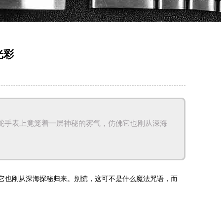
光彩
舵手表上竟笼着一层神秘的雾气，仿佛它也刚从深海
它也刚从深海探秘归来。别慌，这可不是什么魔法咒语，而