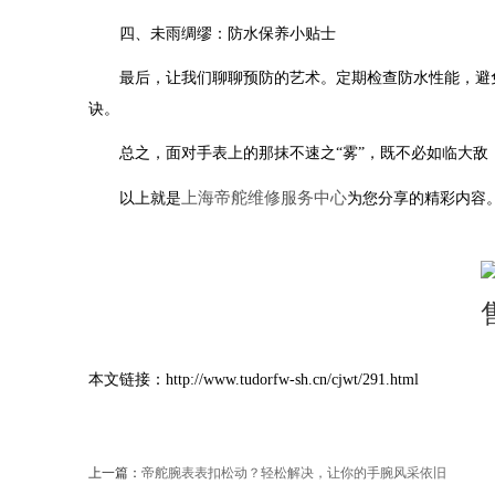
四、未雨绸缪：防水保养小贴士
最后，让我们聊聊预防的艺术。定期检查防水性能，避免
诀。
总之，面对手表上的那抹不速之“雾”，既不必如临大敌，
上海帝舵维修服务中心
以上就是
为您分享的精彩内容
本文链接：http://www.tudorfw-sh.cn/cjwt/291.html
上一篇：
帝舵腕表表扣松动？轻松解决，让你的手腕风采依旧