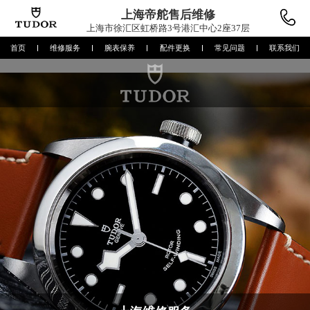
上海帝舵
售后维修
上海市徐汇区虹桥路3号港汇中心2座37层
首页
维修服务
腕表保养
配件更换
常见问题
联系我们