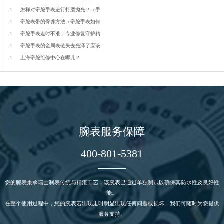
1
怎样对帝舵手表进行打磨抛光？（手
1
帝舵表带的保养方法（帝舵手表如何
1
帝舵手表走时不准，专业修复守护精
1
帝舵手表的金属表链失去光泽了应该
1
上海帝舵维修中心在哪儿？
腕表服务保障
400-801-5381
您的腕表秉承瑞士制表传统与精湛工艺，该腕表已通过单独测试以确保其防水性及良好性
能。
在整个使用过程中，您的腕表若出现走时明显出现任何问题或损坏，我们可随时为您提供
服务支持。