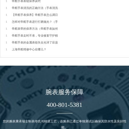
1
帝舵手表表链保养诀窍
1
帝舵手表清洗的正确方法（手表清洗
1
【帝舵手表保养】帝舵手表怎么调日
1
怎样对帝舵手表进行打磨抛光？（手
1
帝舵表带的保养方法（帝舵手表如何
1
帝舵手表走时不准，专业修复守护精
1
帝舵手表的金属表链失去光泽了应该
1
上海帝舵维修中心在哪儿？
腕表服务保障
400-801-5381
您的腕表秉承瑞士制表传统与精湛工艺，该腕表已通过单独测试以确保其防水性及良好性
能。