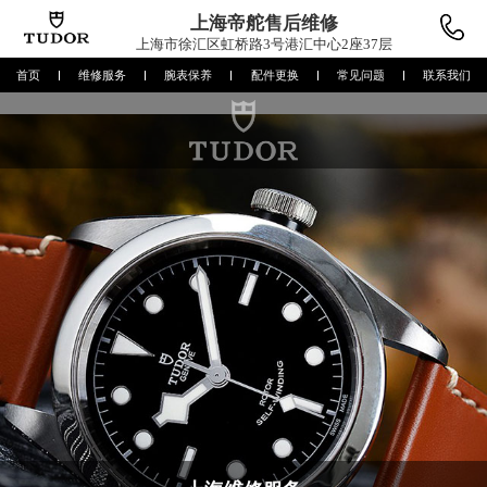
上海帝舵
售后维修
上海市徐汇区虹桥路3号港汇中心2座37层
首页
维修服务
腕表保养
配件更换
常见问题
联系我们