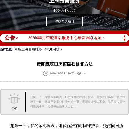
上海
维修服务
400-801-5381
2026年帝舵中国区售后服务网络优化升级公告
寻找专属顾问
2026年8月帝舵全国官方售后客户服务热线：400-801-5381
▲
公告>
2026年8月帝舵售后服务中心最新网点地址：
▼
北京市东城区东长安街1号王府井东方广场W3座6层602室（需提前预约）
帝舵上海售后维修
常见问题
当前位置：
>
>
北京市朝阳区建国门外大街甲6号华熙国际中心D座11层1102室（需提前预约）
天津市和平区赤峰道136号天津国际金融中心26层2603室（需提前预约）
帝舵腕表日历窗破损修复方法
上海市徐汇区虹桥路3号港汇中心2座37层3705室（需提前预约）
2024-12-02 11:14:29
人
上海市黄浦区南京东路299号宏伊国际广场写字楼8层806室（需提前预约）
南京市秦淮区中山南路1号南京中心22层22-C1-C3室（需提前预约）
想象一下，你的帝舵腕表，那位优雅的时间守护者，突然间日历窗口的边框
常州市新北区龙锦路1590号现代传媒中心5号楼10层1008室（需提前预约）
碎了一角，就像历史书中被遗忘的一页，显得有些残缺不全。这不仅仅是个
碍眼的小事，更是每位爱表人士心......
徐州市鼓楼区淮海东路29号苏宁广场IFC国际金融中心35层3508室（需提前预约）
导读
扬州市邗江区国展路29号星耀天地写字楼1号楼18层1803室（需提前预约）
盐城市盐都区世纪大道5号盐城金融城写字楼1号楼16层1604室（需提前预约）
想象一下，你的帝舵腕表，那位优雅的时间守护者，突然间日历