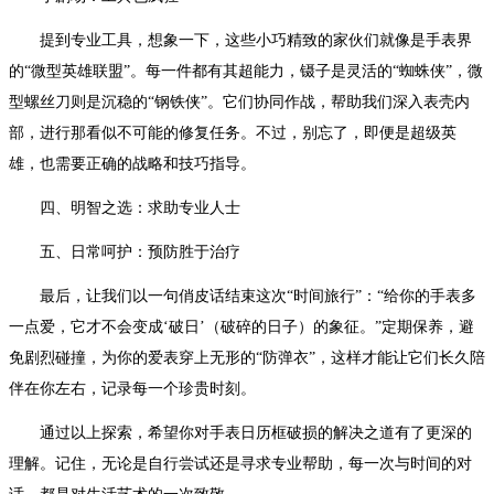
黑龙江省绥化市北林区新华街与康庄路交叉口帝舵售后服务中心（需提前预约）
提到专业工具，想象一下，这些小巧精致的家伙们就像是手表界
黑龙江省伊春市伊美区通河路帝舵售后服务中心（需提前预约）
的“微型英雄联盟”。每一件都有其超能力，镊子是灵活的“蜘蛛侠”，微
吉林省白城市洮北区明仁南街帝舵售后服务中心（需提前预约）
型螺丝刀则是沉稳的“钢铁侠”。它们协同作战，帮助我们深入表壳内
吉林省白山市浑江区浑江大街帝舵售后服务中心（需提前预约）
部，进行那看似不可能的修复任务。不过，别忘了，即便是超级英
吉林省吉林市船营区河南街帝舵售后服务中心（需提前预约）
雄，也需要正确的战略和技巧指导。
吉林省辽源市龙山区人民大街帝舵售后服务中心（需提前预约）
四、明智之选：求助专业人士
吉林省梅河口市新华街道梅河大街帝舵售后服务中心（需提前预约）
吉林省四平市铁东区紫气大路与南九经街交汇处帝舵售后服务中心（需提前预约）
五、日常呵护：预防胜于治疗
吉林省松原市宁江区五环大街帝舵售后服务中心（需提前预约）
最后，让我们以一句俏皮话结束这次“时间旅行”：“给你的手表多
吉林省通化市东昌区环通乡江南大街帝舵售后服务中心（需提前预约）
一点爱，它才不会变成‘破日’（破碎的日子）的象征。”定期保养，避
吉林省延边市延吉市解放路帝舵售后服务中心（需提前预约）
免剧烈碰撞，为你的爱表穿上无形的“防弹衣”，这样才能让它们长久陪
辽宁省鞍山市铁东区站前街帝舵售后服务中心（需提前预约）
伴在你左右，记录每一个珍贵时刻。
辽宁省本溪市平山区胜利路帝舵售后服务中心（需提前预约）
通过以上探索，希望你对手表日历框破损的解决之道有了更深的
辽宁省朝阳市双塔区新华路帝舵售后服务中心（需提前预约）
理解。记住，无论是自行尝试还是寻求专业帮助，每一次与时间的对
辽宁省丹东市振兴区七经街帝舵售后服务中心（需提前预约）