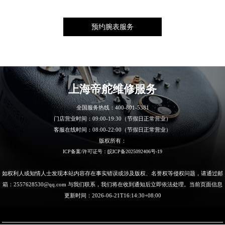
江苏省南京市秦淮区中山南路1号南京中心22层22-C1-C3室帝舵售后服务中心（需提前预约）
江苏省宿迁市宿城区西湖路帝舵售后服务中心（需提前预约）
江苏省泰州市海陵区永定东路399号置地商务中心东塔（华润万象城）17层1706室帝舵售后服务中心（需提前预约）
江苏省徐州市鼓楼区淮海东路29号苏宁广场IFC国际金融中心35层3508室帝舵售后服务中心（需提前预约）
江苏省盐城市盐都区世纪大道5号盐城金融城写字楼1号楼16层1604室帝舵售后服务中心（需提前预约）
上海帝舵
维修服务
江苏省扬州市邗江区国展路29号星耀天地写字楼1号楼18层1803室帝舵售后服务中心（需提前预约）
江苏省镇江市京口区中山东路帝舵售后服务中心（需提前预约）
全国服务热线：
400-801-5381
江西省抚州市临川区赣东大道帝舵售后服务中心（需提前预约）
门店营业时间：09:00-19:30（节假日正常营业）
客服在线时间：08:00-22:00（节假日正常营业）
江西省赣州市章贡区文清路帝舵售后服务中心（需提前预约）
版权所有：
江西省吉安市吉州区井冈山大道帝舵售后服务中心（需提前预约）
ICP备案/许可证号：皖ICP备2025092406号-19
江西省景德镇市珠山区珠山中路帝舵售后服务中心（需提前预约）
如权利人或知情人士发现本站内容存在事实错误或涉及版权、名誉权等侵权问题，请通过邮
江西省九江市浔阳区浔阳路帝舵售后服务中心（需提前预约）
箱：2557628530@qq.com 与我们联系，我们将在收到通知后立即依法处理。当前页面信息
江西省南昌市红谷滩新区红谷中大道998号绿地双子塔（中央广场）A1座办公楼14层14-07室帝舵售后服务中心（需提前预约）
更新时间：2026-06-21T16:14:30+08:00
江西省萍乡市安源区萍安北大道与康庄路交叉口帝舵售后服务中心（需提前预约）
江西省上饶市信州区滨江西路帝舵售后服务中心（需提前预约）