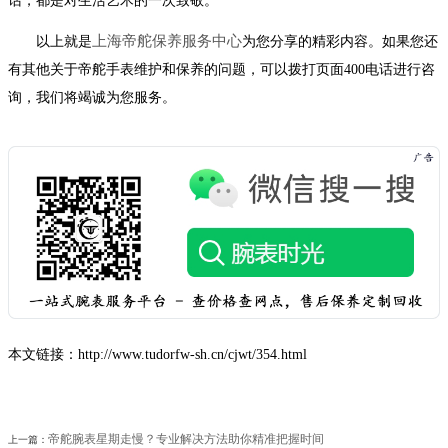
话，都是对生活艺术的一次致敬。
辽宁省抚顺市新抚区东一路帝舵售后服务中心（需提前预约）
上海帝舵保养服务中心
以上就是
为您分享的精彩内容。如果您还
辽宁省阜新市海州区解放大街帝舵售后服务中心（需提前预约）
有其他关于帝舵手表维护和保养的问题，可以拨打页面400电话进行咨
辽宁省葫芦岛市连山区中央路帝舵售后服务中心（需提前预约）
询，我们将竭诚为您服务。
辽宁省锦州市古塔区中央大街帝舵售后服务中心（需提前预约）
辽宁省辽阳市白塔区新运大街帝舵售后服务中心（需提前预约）
辽宁省盘锦市兴隆台区石油大街帝舵售后服务中心（需提前预约）
辽宁省铁岭市银州区南马路帝舵售后服务中心（需提前预约）
辽宁省营口市站前区市府路与渤海大街交叉口帝舵售后服务中心（需提前预约）
辽宁省沈阳市沈河区中街路137号亨得利名表维修授权店1楼帝舵售后服务中心（需提前预约）
辽宁省沈阳市沈河区中街路83号亨得利名表维修授权店1楼帝舵售后服务中心（需提前预约）
北京市朝阳区建国门外大街甲6号华熙国际中心D座11层1102室帝舵售后服务中心（需提前预约）
北京市东城区东长安街1号王府井东方广场W3座6层602室帝舵售后服务中心（需提前预约）
本文链接：http://www.tudorfw-sh.cn/cjwt/354.html
河北省保定市竞秀区朝阳北大街北国先天下帝舵售后服务中心（需提前预约）
内蒙古自治区阿拉善盟市左旗土尔扈特大街帝舵售后服务中心（需提前预约）
内蒙古自治区巴彦淖尔市临河区新华街帝舵售后服务中心（需提前预约）
帝舵腕表星期走慢？专业解决方法助你精准把握时间
上一篇：