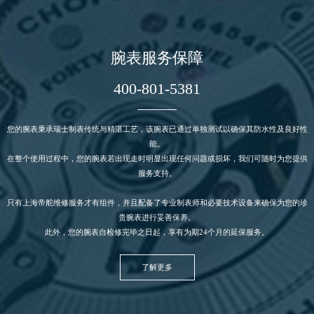
山西省忻州市忻府区和平东街与七一南路交叉口帝舵售后服务中心（需提前预约）
山西省阳泉市郊区平阳东街与新城大道交叉口帝舵售后服务中心（需提前预约）
腕表服务保障
山西省运城市盐湖区河东街帝舵售后服务中心（需提前预约）
山西省长治市潞州区英雄中路帝舵售后服务中心（需提前预约）
400-801-5381
山西省太原市迎泽区迎泽街道解放路15号亨得利名表维修授权店3楼帝舵售后服务中心（需提前预约）
天津市和平区赤峰道136号天津国际金融中心26层2603室帝舵售后服务中心（需提前预约）
您的腕表秉承瑞士制表传统与精湛工艺，该腕表已通过单独测试以确保其防水性及良好性
安徽省安庆市迎江区人民路帝舵售后服务中心（需提前预约）
能。
在整个使用过程中，您的腕表若出现走时明显出现任何问题或损坏，我们可随时为您提供
安徽省蚌埠市蚌山区淮河路帝舵售后服务中心（需提前预约）
服务支持。
安徽省亳州市谯城区魏武大道帝舵售后服务中心（需提前预约）
只有上海帝舵
维修服务
才有组件，并且配备了专业制表师和必要技术设备来确保为您的珍
安徽省池州市贵池区长江路帝舵售后服务中心（需提前预约）
贵腕表进行妥善保养。
安徽省滁州市琅琊区南谯北路帝舵售后服务中心（需提前预约）
此外，您的腕表自检修完毕之日起，享有为期24个月的延保服务。
安徽省阜阳市颍州区颍州北路帝舵售后服务中心（需提前预约）
了解更多
安徽省淮北市相山区淮海路帝舵售后服务中心（需提前预约）
安徽省淮南市田家庵区国庆中路帝舵售后服务中心（需提前预约）
安徽省黄山市屯溪区黄山西路帝舵售后服务中心（需提前预约）