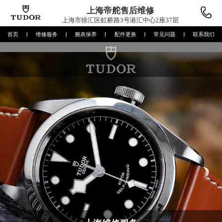
上海帝舵
售后维修
上海市徐汇区虹桥路3号港汇中心2座37层
首页
维修服务
腕表保养
配件更换
常见问题
联系我们