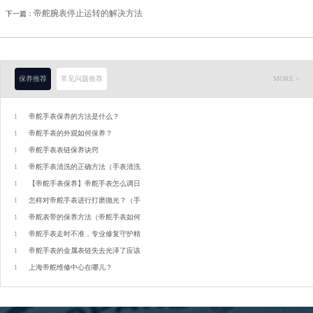
帝舵腕表停止运转的解决方法
内蒙古自治区包头市青山区幸福路甲3号王府井百货名表维修帝舵售后服务中心（需提前预约）
下一篇：
内蒙古自治区赤峰市红山区哈达街帝舵售后服务中心（需提前预约）
内蒙古自治区鄂尔多斯市东胜区伊金霍洛街帝舵售后服务中心（需提前预约）
内蒙古自治区呼伦贝尔市海拉尔区中央街帝舵售后服务中心（需提前预约）
保养推荐
常见问题推荐
MORE >
内蒙古自治区通辽市科尔沁区明仁大街帝舵售后服务中心（需提前预约）
1
帝舵手表保养的方法是什么？
内蒙古自治区乌海市海勃湾区人民南路帝舵售后服务中心（需提前预约）
1
帝舵手表的外观如何保养？
内蒙古自治区乌兰察布市集宁区恩和大街帝舵售后服务中心（需提前预约）
1
帝舵手表表链保养诀窍
内蒙古自治区锡林郭勒盟市锡林浩特市光明街与额尔敦路交叉口帝舵售后服务中心（需提前预约）
1
帝舵手表清洗的正确方法（手表清洗
内蒙古自治区兴安盟市乌兰浩特市兴安大街帝舵售后服务中心（需提前预约）
1
【帝舵手表保养】帝舵手表怎么调日
1
怎样对帝舵手表进行打磨抛光？（手
山西省大同市平城区迎宾街帝舵售后服务中心（需提前预约）
1
帝舵表带的保养方法（帝舵手表如何
山西省晋城市城区黄华街帝舵售后服务中心（需提前预约）
1
帝舵手表走时不准，专业修复守护精
山西省晋中市榆次区顺城街帝舵售后服务中心（需提前预约）
1
帝舵手表的金属表链失去光泽了应该
山西省临汾市尧都区解放路帝舵售后服务中心（需提前预约）
1
上海帝舵维修中心在哪儿？
山西省吕梁市离石区永宁中路与建设街交叉口帝舵售后服务中心（需提前预约）
山西省朔州市朔城区怡西路与鄯阳西街交汇处帝舵售后服务中心（需提前预约）