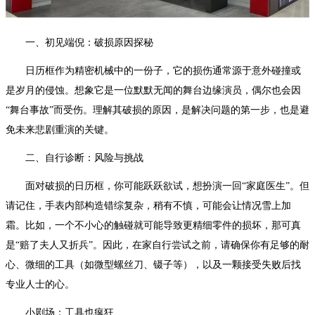
重庆市江北区观音桥步行街2号融恒时代广场9层902室（需提前预约）
长沙市芙蓉区建湘路393号世茂环球金融中心写字楼10层1013室（需提前预约）
一、初见端倪：破损原因探秘
郑州市二七区民主路10号华润大厦29层2905室（需提前预约）
日历框作为精密机械中的一份子，它的损伤通常源于意外碰撞或
太原市迎泽区迎泽街道解放路15号亨得利名表维修授权店3楼（需提前预约）
是岁月的侵蚀。想象它是一位默默无闻的舞台边缘演员，偶尔也会因
沈阳市沈河区中街路137号亨得利名表维修授权店1楼（需提前预约）
“舞台事故”而受伤。理解其破损的原因，是解决问题的第一步，也是避
沈阳市沈河区中街路83号亨得利名表维修授权店1楼（需提前预约）
免未来悲剧重演的关键。
黑龙江省大庆市萨尔图区会战大街帝舵售后服务中心（需提前预约）
二、自行诊断：风险与挑战
黑龙江省鹤岗市向阳区红军路帝舵售后服务中心（需提前预约）
黑龙江省黑河市爱辉区中央街帝舵售后服务中心（需提前预约）
面对破损的日历框，你可能跃跃欲试，想扮演一回“家庭医生”。但
黑龙江省鸡西市鸡冠区红军路帝舵售后服务中心（需提前预约）
请记住，手表内部构造错综复杂，稍有不慎，可能会让情况雪上加
黑龙江省佳木斯市向阳区长安路帝舵售后服务中心（需提前预约）
霜。比如，一个不小心的触碰就可能导致更精细零件的损坏，那可真
黑龙江省牡丹江市东安区太平路帝舵售后服务中心（需提前预约）
是“赔了夫人又折兵”。因此，在家自行尝试之前，请确保你有足够的耐
黑龙江省七台河市桃山区大同街帝舵售后服务中心（需提前预约）
心、微细的工具（如微型螺丝刀、镊子等），以及一颗接受失败后找
专业人士的心。
黑龙江省齐齐哈尔市龙沙区龙华路帝舵售后服务中心（需提前预约）
黑龙江省双鸭山市尖山区新兴大街帝舵售后服务中心（需提前预约）
小剧场：工具也疯狂