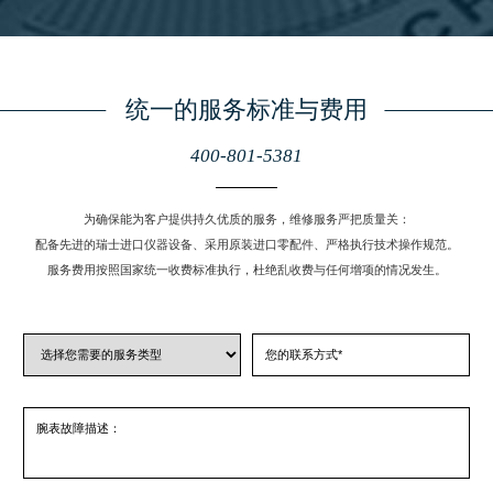
安徽省六安市金安区解放中路帝舵售后服务中心（需提前预约）
安徽省马鞍山市雨山区湖南西路帝舵售后服务中心（需提前预约）
安徽省宿州市埇桥区人民中路帝舵售后服务中心（需提前预约）
统一的服务标准与费用
安徽省铜陵市铜官区石城大道帝舵售后服务中心（需提前预约）
400-801-5381
安徽省芜湖市镜湖区中山路步行街帝舵售后服务中心（需提前预约）
安徽省宣城市宣州区叠嶂西路帝舵售后服务中心（需提前预约）
为确保能为客户提供持久优质的服务，维修服务严把质量关：
福建省龙岩市新罗区九一南路帝舵售后服务中心（需提前预约）
配备先进的瑞士进口仪器设备、采用原装进口零配件、严格执行技术操作规范。
福建省南平市建阳区人民西路帝舵售后服务中心（需提前预约）
服务费用按照国家统一收费标准执行，杜绝乱收费与任何增项的情况发生。
福建省宁德市蕉城区天湖东路帝舵售后服务中心（需提前预约）
福建省莆田市城厢区霞林街道荔华东大道帝舵售后服务中心（需提前预约）
福建省三明市三元区东乾二路帝舵售后服务中心（需提前预约）
福建省漳州市龙文区步港路帝舵售后服务中心（需提前预约）
江苏省常州市新北区龙锦路1590号现代传媒中心5号楼10层1008室帝舵售后服务中心（需提前预约）
江苏省淮安市清江浦区淮海北路帝舵售后服务中心（需提前预约）
江苏省连云港市海州区通灌北路帝舵售后服务中心（需提前预约）