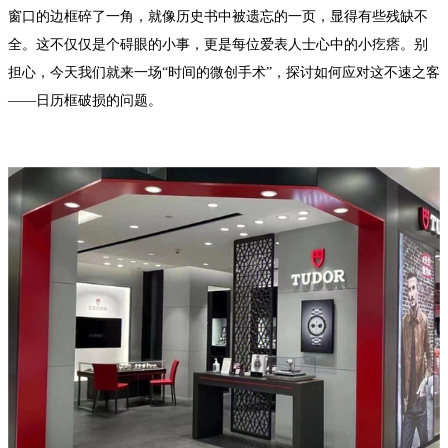
泰州市海陵区永定东路399号置地商务中心东塔（华润万象城）17层1706室（需提前预约）
窗口的边框碎了一角，就像历史书中被遗忘的一页，显得有些残缺不
宁波市江北区大闸南路500号来福士广场办公楼20层2009室（需提前预约）
全。这不仅仅是个碍眼的小事，更是每位爱表人士心中的小疙瘩。别
担心，今天我们就来一场“时间的微创手术”，探讨如何应对这不速之客
杭州市上城区钱江路1366号华润大厦A座5层503-5室（需提前预约）
——日历框破损的问题。
金华市金东区东市南街777号金华万达广场4号楼22楼2209室（需提前预约）
绍兴市越城区胜利东路379号世茂天际中心写字楼8层805室（需提前预约）
嘉兴市南湖区广益路705号嘉兴世界贸易中心A座13层1304室（需提前预约）
南昌市红谷滩新区红谷中大道998号绿地双子塔（中央广场）A1座办公楼14层14-07室（需提前预约）
济南市历下区经十路11111号华润中心写字楼（万象城）15层1508室（需提前预约）
广州市天河区天河路230号万菱汇国际中心A塔7层704室（需提前预约）
广州市越秀区环市东路371-375号世界贸易中心大厦南塔15层1507室（需提前预约）
深圳市罗湖区深南东路5001号华润大厦17层1701室（需提前预约）
惠州市惠城区江北文昌一路7号华贸大厦（华贸天地）1座30层30-05室（需提前预约）
厦门市思明区湖滨东路95号万象城华润大厦B座11层1104室（需提前预约）
福州市晋安区竹屿路6号东二环泰禾广场2号楼5层509室（需提前预约）
成都市锦江区人民东路6号SAC东原中心24层2406B室（需提前预约）